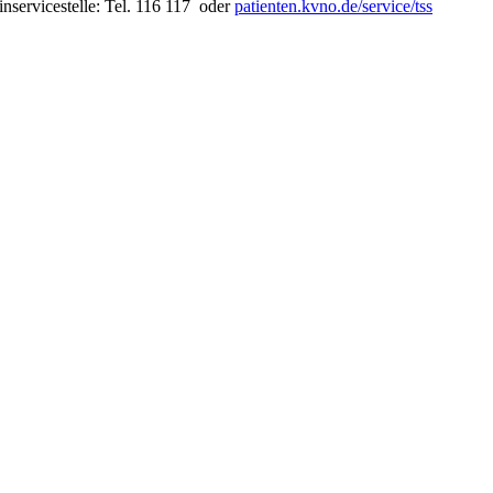
nservicestelle: Tel. 116 117 oder
patienten.kvno.de/service/tss